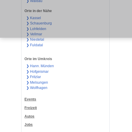
❯ Waldau
Orte in der Nähe
❯ Kassel
❯ Schauenburg
❯ Lohfelden
❯ Vellmar
❯ Niestetal
❯ Fuldatal
Orte im Umkreis
❯ Hann. Münden
❯ Hofgeismar
❯ Fritzlar
❯ Melsungen
❯ Wolfhagen
Events
Freizeit
Autos
Jobs