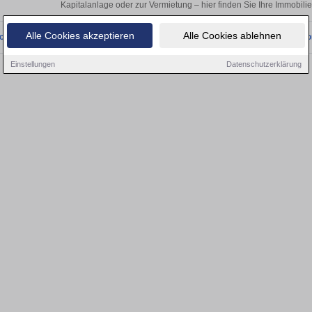
Kapitalanlage oder zur Vermietung – hier finden Sie Ihre Immobili
Alle Cookies akzeptieren
Alle Cookies ablehnen
onnten wir derzeit keine passenden Objekte finden. Schauen Sie bald wieder vo
Einstellungen
Datenschutzerklärung