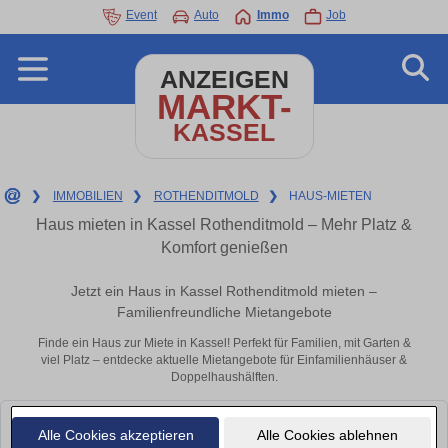
Event
Auto
Immo
Job
ANZEIGEN
MARKT-
KASSEL
❯
IMMOBILIEN
❯
ROTHENDITMOLD
❯
HAUS-MIETEN
Haus mieten in Kassel Rothenditmold – Mehr Platz &
Komfort genießen
Jetzt ein Haus in Kassel Rothenditmold mieten –
Familienfreundliche Mietangebote
Finde ein Haus zur Miete in Kassel! Perfekt für Familien, mit Garten &
viel Platz – entdecke aktuelle Mietangebote für Einfamilienhäuser &
Doppelhaushälften.
Leider konnten wir derzeit keine passenden Objekte finden. Schauen Sie
Alle Cookies akzeptieren
Alle Cookies ablehnen
bald wieder vorbei!