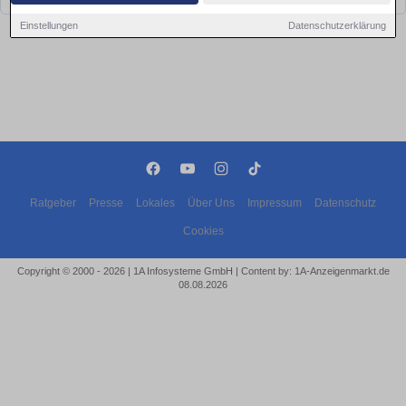
Einstellungen
Datenschutzerklärung
Ratgeber
Presse
Lokales
Über Uns
Impressum
Datenschutz
Cookies
Copyright © 2000 - 2026 | 1A Infosysteme GmbH | Content by: 1A-Anzeigenmarkt.de
08.08.2026