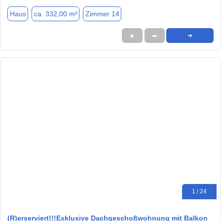
Haus
ca. 332,00 m²
Zimmer 14
★
➦
➜
1 / 24
(R)erserviert!!!Exklusive Dachgeschoßwohnung mit Balkon