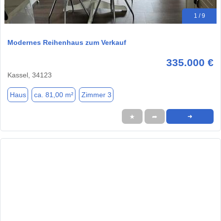
1 / 9
Modernes Reihenhaus zum Verkauf
335.000 €
Kassel, 34123
Haus
ca. 81,00 m²
Zimmer 3
★
➦
➜