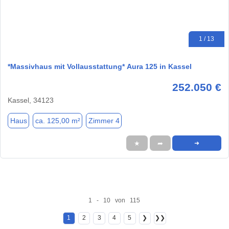
1 / 13
*Massivhaus mit Vollausstattung* Aura 125 in Kassel
252.050 €
Kassel, 34123
Haus
ca. 125,00 m²
Zimmer 4
★
➦
➜
1 - 10 von 115
1
2
3
4
5
❯
❯❯