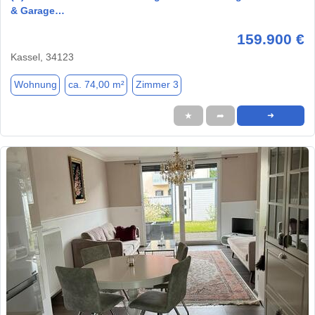
& Garage…
159.900 €
Kassel, 34123
Wohnung
ca. 74,00 m²
Zimmer 3
★
➦
➜