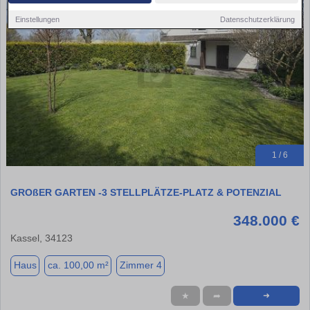
Einstellungen
Datenschutzerklärung
1 / 6
GROßER GARTEN -3 STELLPLÄTZE-PLATZ & POTENZIAL
348.000 €
Kassel, 34123
Haus
ca. 100,00 m²
Zimmer 4
★
➦
➜