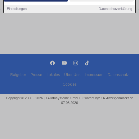
bald wieder vorbei!
Einstellungen
Datenschutzerklärung
Ratgeber
Presse
Lokales
Über Uns
Impressum
Datenschutz
Cookies
Copyright © 2000 - 2026 | 1A Infosysteme GmbH | Content by: 1A-Anzeigenmarkt.de
07.08.2026