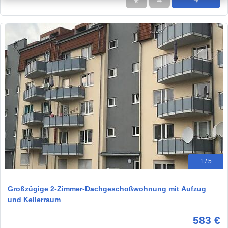
★
➦
➜
1 / 5
Großzügige 2-Zimmer-Dachgeschoßwohnung mit Aufzug
und Kellerraum
583 €