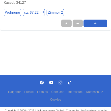
Kassel, 34127
Wohnung
ca. 67,22 m²
Zimmer 2
★
➦
➜
Ratgeber
Presse
Lokales
Über Uns
Impressum
Datenschutz
Cookies
Copyright © 2000 - 2026 | 1A Infosysteme GmbH | Content by: 1A-Anzeigenmarkt.de