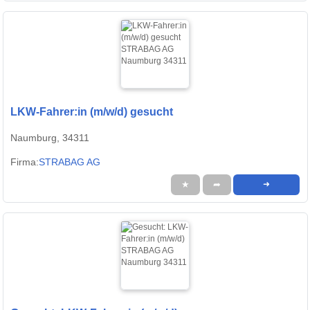
LKW-Fahrer:in (m/w/d) gesucht
Naumburg, 34311
Firma:
STRABAG AG
★
➦
➜