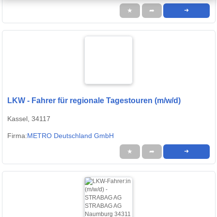
★
➦
➜
LKW - Fahrer für regionale Tagestouren (m/w/d)
Kassel, 34117
Firma:
METRO Deutschland GmbH
★
➦
➜