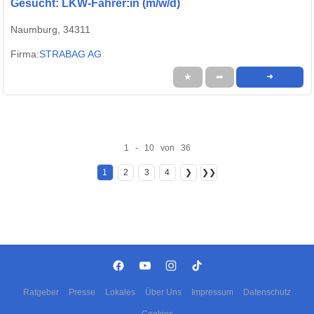
Gesucht: LKW-Fahrer:in (m/w/d)
Naumburg, 34311
Firma:
STRABAG AG
★
➦
➜
1 - 10 von 36
1
2
3
4
❯
❯❯
Ratgeber
Presse
Lokales
Über Uns
Impressum
Datenschutz
Cookies