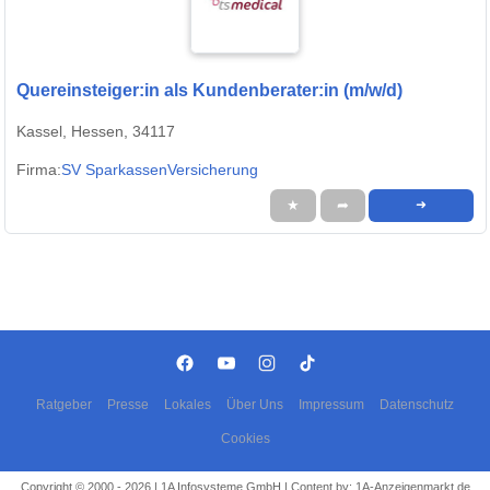
Quereinsteiger:in als Kundenberater:in (m/w/d)
Kassel, Hessen, 34117
Firma:
SV SparkassenVersicherung
★
➦
➜
Ratgeber
Presse
Lokales
Über Uns
Impressum
Datenschutz
Cookies
Copyright © 2000 - 2026 | 1A Infosysteme GmbH | Content by: 1A-Anzeigenmarkt.de