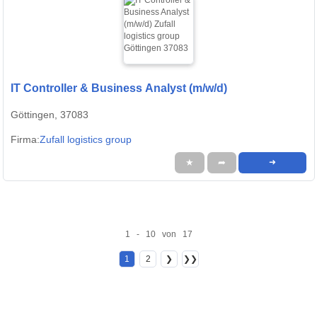
IT Controller & Business Analyst (m/w/d)
Göttingen, 37083
Firma:
Zufall logistics group
★
➦
➜
1 - 10 von 17
1
2
❯
❯❯