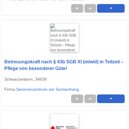
★
➦
➜
Betreuungskraft nach § 43b SGB XI (m/w/d) in Teilzeit –
Pflege von besonderer Güte!
Schwarzenborn, 34639
Firma:
Seniorenzentrum am Sonnenhang
★
➦
➜