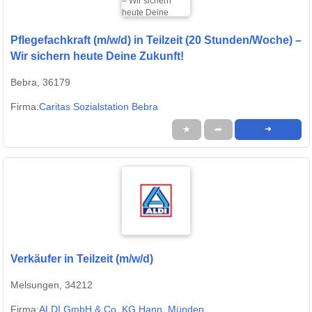
Pflegefachkraft (m/w/d) in Teilzeit (20 Stunden/Woche) –
Wir sichern heute Deine Zukunft!
Bebra, 36179
Firma:
Caritas Sozialstation Bebra
★
➦
➜
Verkäufer in Teilzeit (m/w/d)
Melsungen, 34212
Firma:
ALDI GmbH & Co. KG Hann. Münden