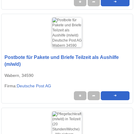
★
➦
➜
Postbote für Pakete und Briefe Teilzeit als Aushilfe
(m/w/d)
Wabern, 34590
Firma:
Deutsche Post AG
★
➦
➜