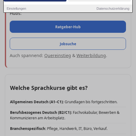
Zu den Angeboten:
Sprachkurse
in Kassel. Nützliche
Einstellungen
Datenschutzerklärung
Hubs:
Ratgeber-Hub
Jobsuche
Auch spannend:
Quereinstieg
&
Weiterbildung
.
Welche Sprachkurse gibt es?
Allgemeines Deutsch (A1–C1):
Grundlagen bis fortgeschritten.
Berufsbezogenes Deutsch (B2/C1):
Fachvokabular, Bewerben &
Kommunizieren am Arbeitsplatz.
Branchenspezifisch:
Pflege, Handwerk, IT, Büro, Verkauf.