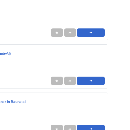
★
➦
➜
(m/w/d)
★
➦
➜
ner in Baunatal
★
➦
➜