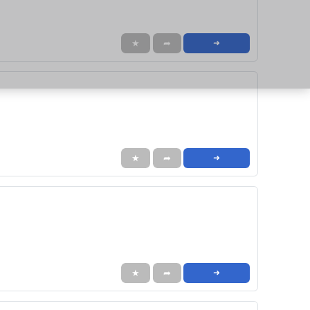
★
➦
➜
★
➦
➜
★
➦
➜