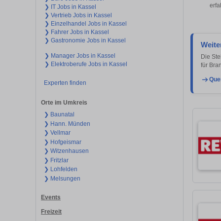
erfa
❯ IT Jobs in Kassel
❯ Vertrieb Jobs in Kassel
❯ Einzelhandel Jobs in Kassel
❯ Fahrer Jobs in Kassel
❯ Gastronomie Jobs in Kassel
Weite
❯ Manager Jobs in Kassel
Die Ste
❯ Elektroberufe Jobs in Kassel
für Br
Que
Experten finden
Orte im Umkreis
❯ Baunatal
❯ Hann. Münden
❯ Vellmar
❯ Hofgeismar
❯ Witzenhausen
❯ Fritzlar
❯ Lohfelden
❯ Melsungen
Events
Freizeit