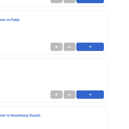
ner in Fulda
★
➦
➜
★
➦
➜
tner in Naumburg (Saale)