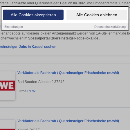
hrene Fachkräfte oder Quereinsteiger. Egal ob im Büro, vor Ort oder remote: Entd
sich direkt auf passende Quereinsteiger-S
Alle Cookies akzeptieren
Alle Cookies ablehnen
re Quereinsteiger-Jobs im Spezialportal
Einstellungen
Datenschutzerklärung
llenangebote auf diesem lokalen Anzeigenmarkt werden von 1A-Stellenmarkt.de bere
anchenwechsler im
Spezialportal Quereinsteiger-Jobs-lokal.de
.
reinsteiger-Jobs in Kassel suchen
Verkäufer als Fachkraft / Quereinsteiger Frischetheke (m/w/d)
Bad Sooden-Allendorf, 37242
Firma:
REWE
Verkäufer als Fachkraft / Quereinsteiger Frischetheke (m/w/d)
Kassel, 34117