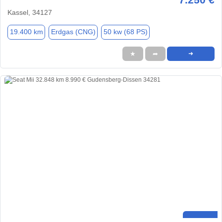
Kassel, 34127
19.400 km
Erdgas (CNG)
50 kw (68 PS)
★
➦
➜