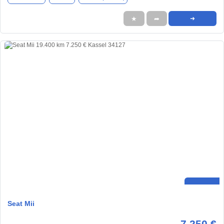
★
➦
➜
Seat Mii
7.250 €