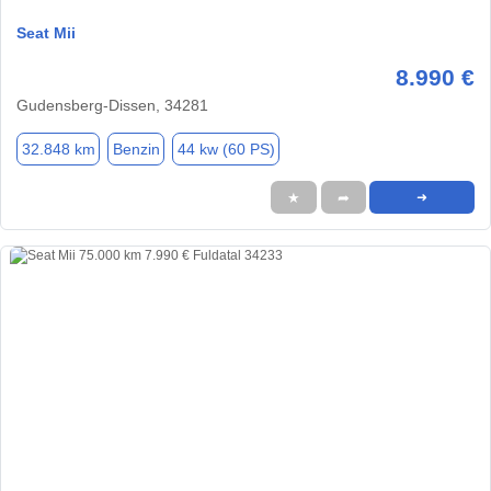
Seat Mii
8.990 €
Gudensberg-Dissen, 34281
32.848 km
Benzin
44 kw (60 PS)
★
➦
➜