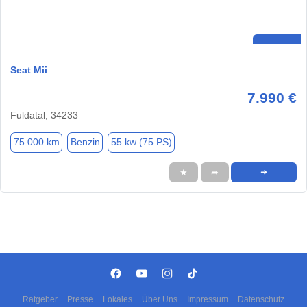
Seat Mii
7.990 €
Fuldatal, 34233
75.000 km
Benzin
55 kw (75 PS)
★
➦
➜
Ratgeber
Presse
Lokales
Über Uns
Impressum
Datenschutz