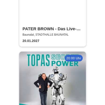
PATER BROWN - Das Live-
Hörspiel - mit Antoine Monot,
Baunatal, STADTHALLE BAUNATAL
Wanja Mues & Marvelin
20.01.2027
20:00 Uhr