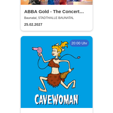
ABBA Gold - The Concert
Show #Emotion
Baunatal, STADTHALLE BAUNATAL
25.02.2027
20:00 Uhr