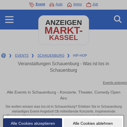
Event
Auto
Immo
Job
ANZEIGEN
MARKT-
KASSEL
❯
EVENTS
❯
SCHAUENBURG
❯
HIP-HOP
Veranstaltungen Schauenburg - Was ist los in
Schauenburg
Events anlegen
Alle Events in Schauenburg - Konzerte, Theater, Comedy Open
Airs
Sie wollen wissen was los ist in Schauenburg? Erleben Sie in Schauenburg
vielseitiges Event-Angebot! Ob mitreißende Konzerte, inspirierende
Theateraufführungen oder aufregende Veranstaltungen in Schauenburg –
hier finden alles im Überblick und Tickets.
Alle Cookies akzeptieren
Alle Cookies ablehnen