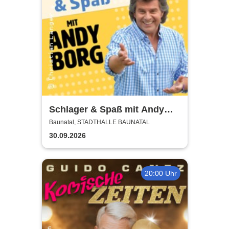
Schlager & Spaß mit Andy
Borg und Gästen
Baunatal, STADTHALLE BAUNATAL
30.09.2026
20:00 Uhr