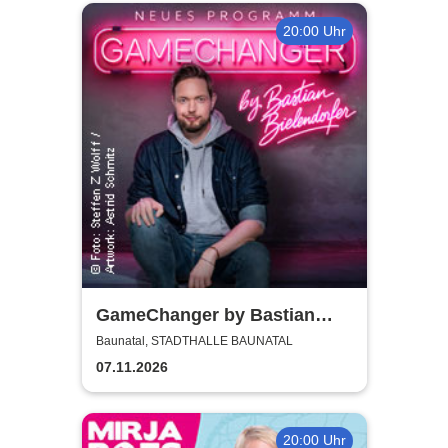
20:00 Uhr
GameChanger by Bastian
Bielendorfer
Baunatal, STADTHALLE BAUNATAL
07.11.2026
20:00 Uhr