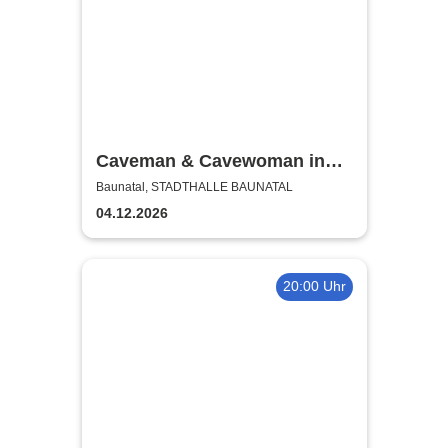
Caveman & Cavewoman in
Kassel
Baunatal, STADTHALLE BAUNATAL
04.12.2026
20:00 Uhr