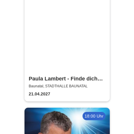
Paula Lambert - Finde dich
gut, sonst findet dich keiner
Baunatal, STADTHALLE BAUNATAL
21.04.2027
18:00 Uhr