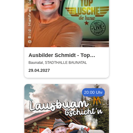
Ausbilder Schmidt - Top
Lusche de Luxe
Baunatal, STADTHALLE BAUNATAL
29.04.2027
20:00 Uhr