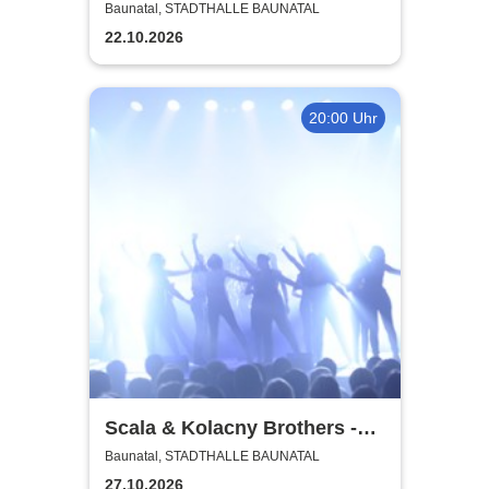
Straßentherapie
Baunatal, STADTHALLE BAUNATAL
22.10.2026
20:00 Uhr
Scala & Kolacny Brothers -
Scala 30
Baunatal, STADTHALLE BAUNATAL
27.10.2026