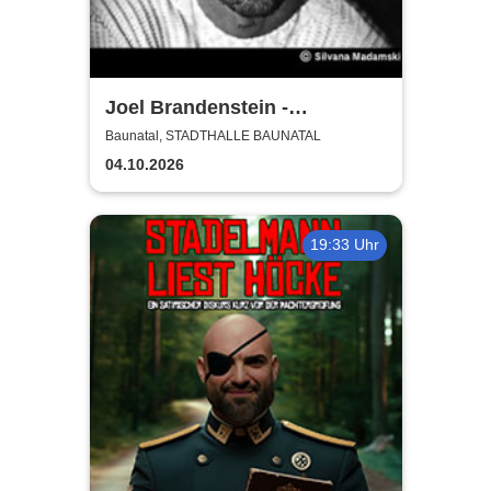
Joel Brandenstein -
Emotionen II Tour
Baunatal, STADTHALLE BAUNATAL
04.10.2026
19:33 Uhr