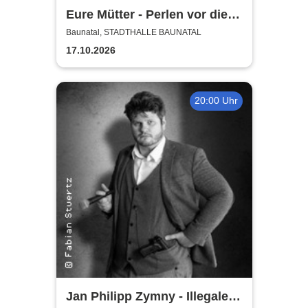
Eure Mütter - Perlen vor die
Säue - Das Best Of zum
Baunatal, STADTHALLE BAUNATAL
Jubiläum
17.10.2026
20:00 Uhr
Jan Philipp Zymny - Illegale