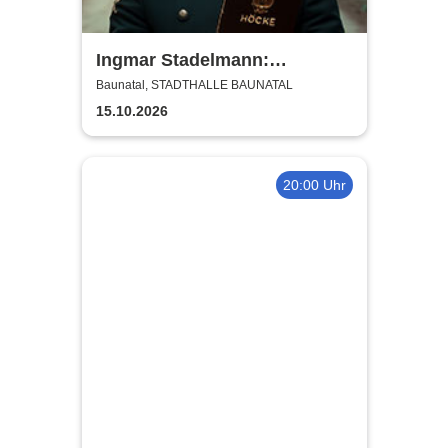
Ingmar Stadelmann:
Stadelmann liest Höcke - ein
Baunatal, STADTHALLE BAUNATAL
satirischer Diskurs
15.10.2026
20:00 Uhr