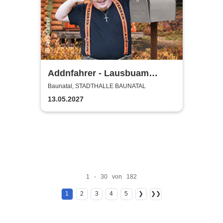
Addnfahrer - Lausbuam
Gschicht'n
Baunatal, STADTHALLE BAUNATAL
13.05.2027
1 - 30 von 182
1
2
3
4
5
❯
❯❯