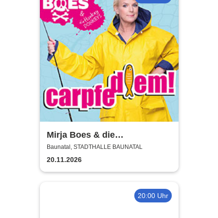
Mirja Boes & die
HonkeyDonkeys - carpfe
Baunatal, STADTHALLE BAUNATAL
diem!
20.11.2026
20:00 Uhr