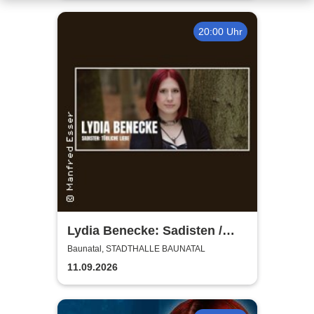
20:00 Uhr
Lydia Benecke: Sadisten /
Tödliche Liebe - Geschichten
Baunatal, STADTHALLE BAUNATAL
aus dem wahren Leben
11.09.2026