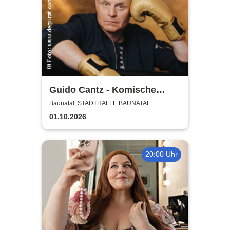
Guido Cantz - Komische
Zeiten | Das neue Programm
Baunatal, STADTHALLE BAUNATAL
01.10.2026
20:00 Uhr