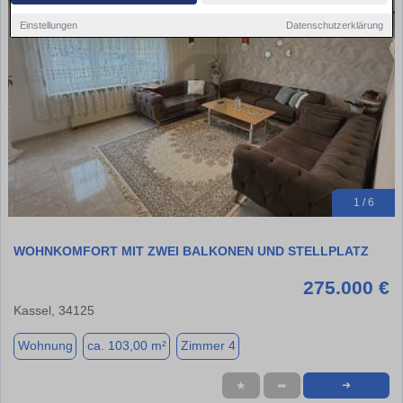
Einstellungen
Datenschutzerklärung
1 / 6
WOHNKOMFORT MIT ZWEI BALKONEN UND STELLPLATZ
275.000 €
Kassel, 34125
Wohnung
ca. 103,00 m²
Zimmer 4
★
➦
➜