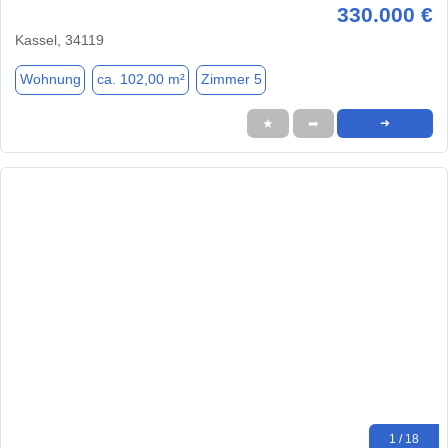
330.000 €
Kassel, 34119
Wohnung
ca. 102,00 m²
Zimmer 5
★
➦
➜
1 / 18