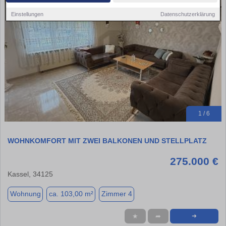
Einstellungen
Datenschutzerklärung
1 / 6
WOHNKOMFORT MIT ZWEI BALKONEN UND STELLPLATZ
275.000 €
Kassel, 34125
Wohnung
ca. 103,00 m²
Zimmer 4
★
➦
➜