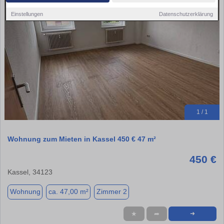
Einstellungen
Datenschutzerklärung
1 / 1
Wohnung zum Mieten in Kassel 450 € 47 m²
450 €
Kassel, 34123
Wohnung
ca. 47,00 m²
Zimmer 2
★
➦
➜