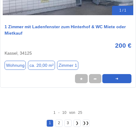
1 / 1
1 Zimmer mit Ladenfenster zum Hinterhof & WC Miete oder
Mietkauf
200 €
Kassel, 34125
Wohnung
ca. 20,00 m²
Zimmer 1
★
➦
➜
1 - 10 von 25
1
2
3
❯
❯❯