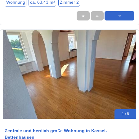
Wohnung
ca. 63,43 m²
Zimmer 2
★
➦
➜
1 / 8
Zentrale und herrlich große Wohnung in Kassel-
Bettenhausen