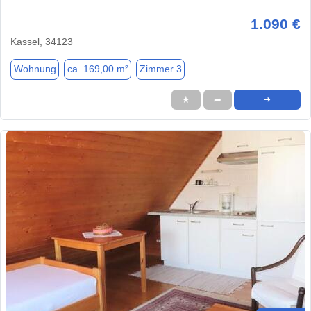
1.090 €
Kassel, 34123
Wohnung
ca. 169,00 m²
Zimmer 3
★
➦
➜