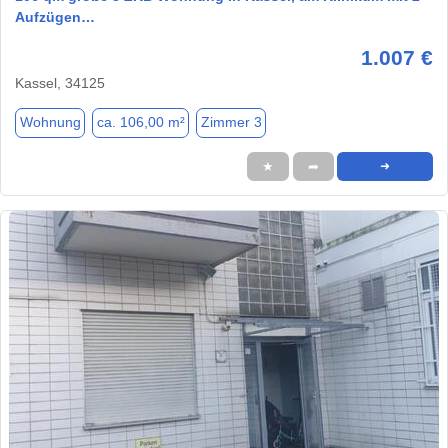
Aufzügen…
1.007 €
Kassel, 34125
Wohnung
ca. 106,00 m²
Zimmer 3
★
➦
➜