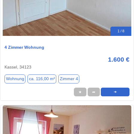
1 / 8
4 Zimmer Wohnung
1.600 €
Kassel, 34123
Wohnung
ca. 116,00 m²
Zimmer 4
★
➦
➜