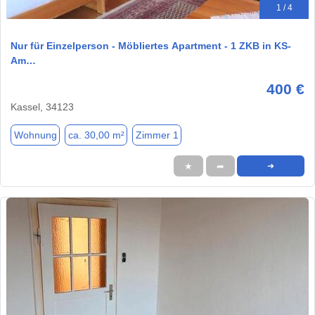
1 / 4
Nur für Einzelperson - Möbliertes Apartment - 1 ZKB in KS-
Am…
400 €
Kassel, 34123
Wohnung
ca. 30,00 m²
Zimmer 1
★
➦
➜