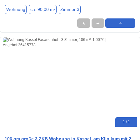
Wohnung
ca. 90,00 m²
Zimmer 3
★
➦
➜
1 / 1
106 qm große 3 ZKB Wohnung in Kassel, am Klinikum mit 2