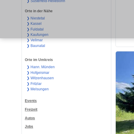
❯ Süsterfeld-Helleböhn
Orte in der Nähe
❯ Niestetal
❯ Kassel
❯ Fuldatal
❯ Kaufungen
❯ Vellmar
❯ Baunatal
Orte im Umkreis
❯ Hann. Münden
❯ Hofgeismar
❯ Witzenhausen
❯ Fritzlar
❯ Melsungen
Events
Freizeit
Autos
Jobs