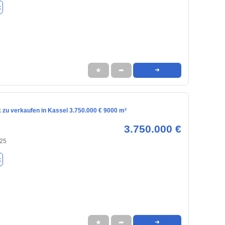
k
★
➦
➜
 zu verkaufen in Kassel 3.750.000 € 9000 m²
3.750.000 €
125
k
★
➦
➜