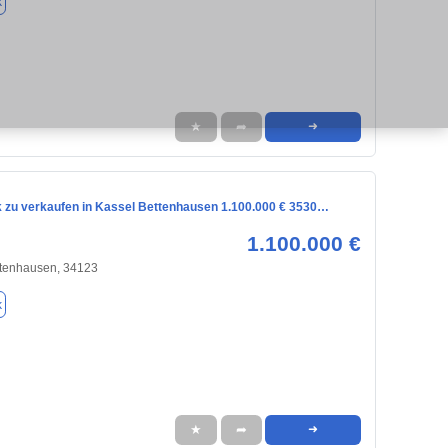
k
★
➦
➜
 zu verkaufen in Kassel Bettenhausen 1.100.000 € 3530…
1.100.000 €
ttenhausen, 34123
k
★
➦
➜