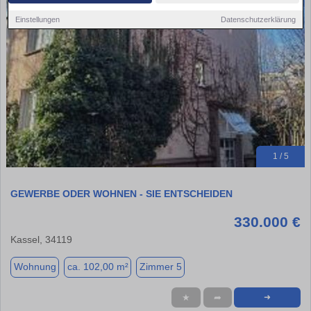
Einstellungen
Datenschutzerklärung
1 / 5
GEWERBE ODER WOHNEN - SIE ENTSCHEIDEN
330.000 €
Kassel, 34119
Wohnung
ca. 102,00 m²
Zimmer 5
★
➦
➜