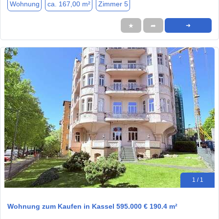
Wohnung
ca. 167,00 m²
Zimmer 5
★
➦
➜
1 / 1
Wohnung zum Kaufen in Kassel 595.000 € 190.4 m²