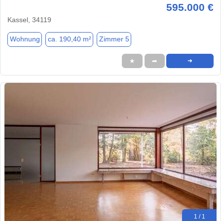
595.000 €
Kassel, 34119
Wohnung
ca. 190,40 m²
Zimmer 5
★
➦
➜
1 / 1