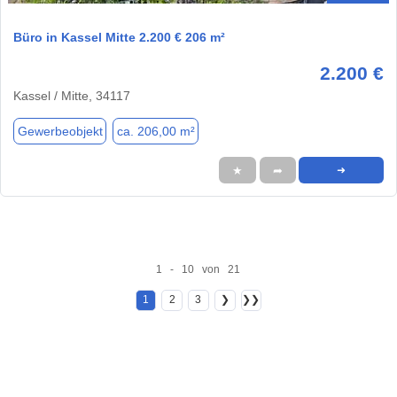
Büro in Kassel Mitte 2.200 € 206 m²
2.200 €
Kassel / Mitte, 34117
Gewerbeobjekt
ca. 206,00 m²
★
➦
➜
1 - 10 von 21
1
2
3
❯
❯❯