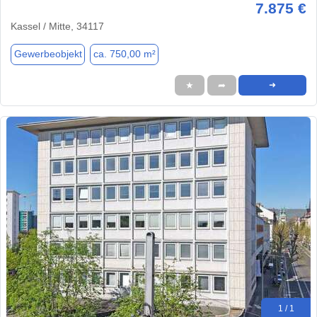
7.875 €
Kassel / Mitte, 34117
Gewerbeobjekt
ca. 750,00 m²
★
➦
➜
1 / 1