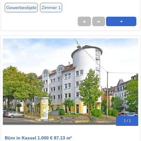
Gewerbeobjekt
Zimmer 1
★
➦
➜
1 / 1
Büro in Kassel 1.000 € 87.13 m²