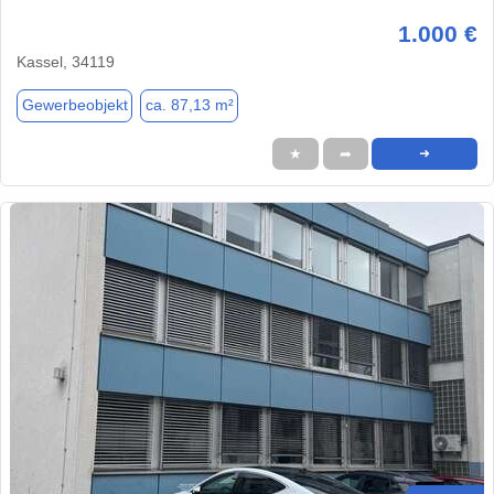
1.000 €
Kassel, 34119
Gewerbeobjekt
ca. 87,13 m²
★
➦
➜