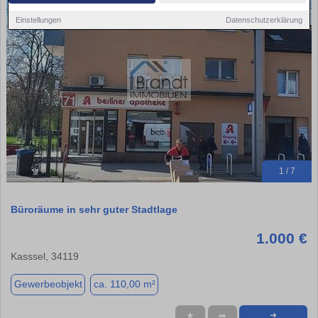
Einstellungen
Datenschutzerklärung
1 / 7
Büroräume in sehr guter Stadtlage
1.000 €
Kasssel, 34119
Gewerbeobjekt
ca. 110,00 m²
★
➦
➜