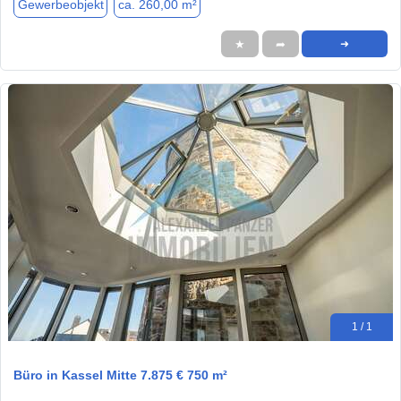
Gewerbeobjekt
ca. 260,00 m²
★
➦
➜
1 / 1
Büro in Kassel Mitte 7.875 € 750 m²