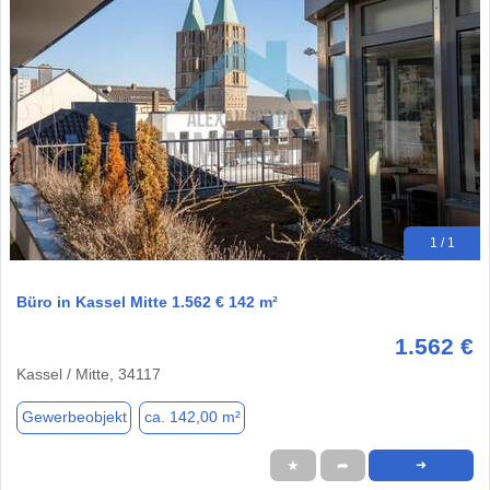
1 / 1
Büro in Kassel Mitte 1.562 € 142 m²
1.562 €
Kassel / Mitte, 34117
Gewerbeobjekt
ca. 142,00 m²
★
➦
➜