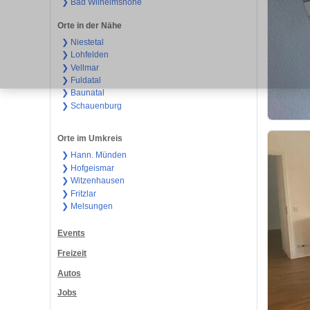
❯ Bad Wilhelmshöhe
Orte in der Nähe
❯ Niestetal
❯ Lohfelden
❯ Vellmar
❯ Fuldatal
❯ Baunatal
❯ Schauenburg
Orte im Umkreis
❯ Hann. Münden
❯ Hofgeismar
❯ Witzenhausen
❯ Fritzlar
❯ Melsungen
Events
Freizeit
Autos
Jobs