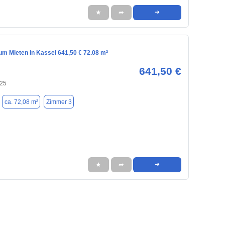
★
➦
➜
m Mieten in Kassel 641,50 € 72.08 m²
641,50 €
125
ca. 72,08 m²
Zimmer 3
★
➦
➜