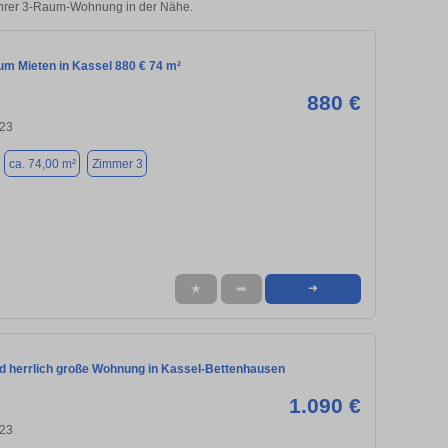
 Ihrer 3-Raum-Wohnung in der Nähe.
m Mieten in Kassel 880 € 74 m²
880 €
123
ca. 74,00 m²
Zimmer 3
★
➦
➜
nd herrlich große Wohnung in Kassel-Bettenhausen
1.090 €
123