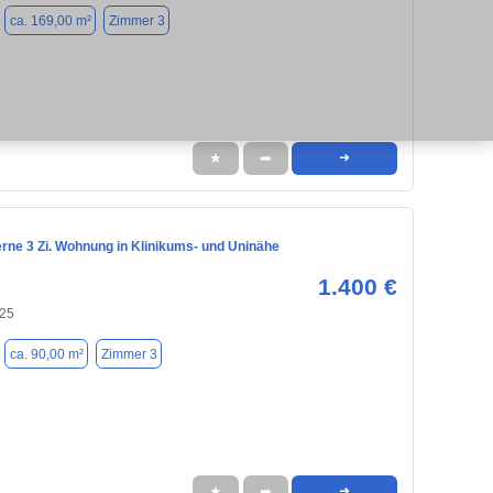
ca. 169,00 m²
Zimmer 3
★
➦
➜
rne 3 Zi. Wohnung in Klinikums- und Uninähe
1.400 €
125
ca. 90,00 m²
Zimmer 3
★
➦
➜