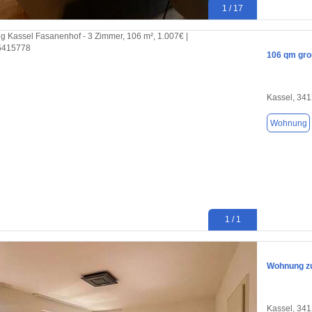
1 / 17
106 qm gro
Kassel, 34
Wohnung
1 / 1
Wohnung zu
Kassel, 34