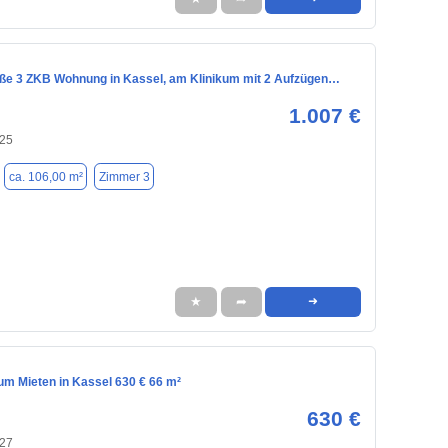
ße 3 ZKB Wohnung in Kassel, am Klinikum mit 2 Aufzügen…
1.007 €
125
ca. 106,00 m²
Zimmer 3
★
➦
➜
m Mieten in Kassel 630 € 66 m²
630 €
127