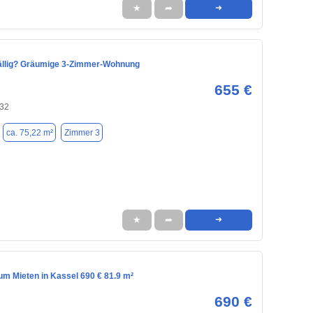
★
➦
➜
llig? Gräumige 3-Zimmer-Wohnung
655 €
132
ca. 75,22 m²
Zimmer 3
★
➦
➜
m Mieten in Kassel 690 € 81.9 m²
690 €