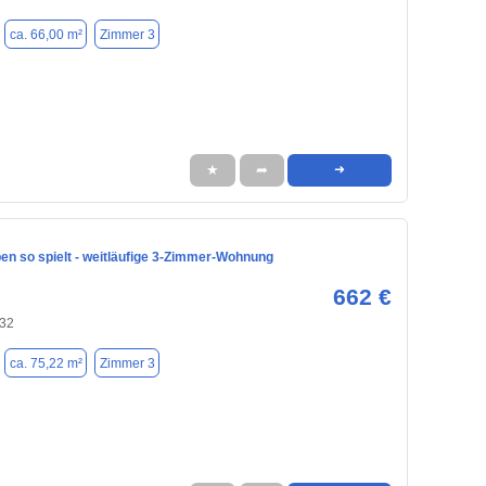
ca. 66,00 m²
Zimmer 3
★
➦
➜
en so spielt - weitläufige 3-Zimmer-Wohnung
662 €
132
ca. 75,22 m²
Zimmer 3