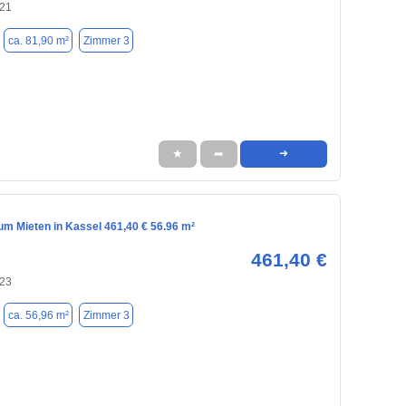
121
ca. 81,90 m²
Zimmer 3
★
➦
➜
m Mieten in Kassel 461,40 € 56.96 m²
461,40 €
123
ca. 56,96 m²
Zimmer 3