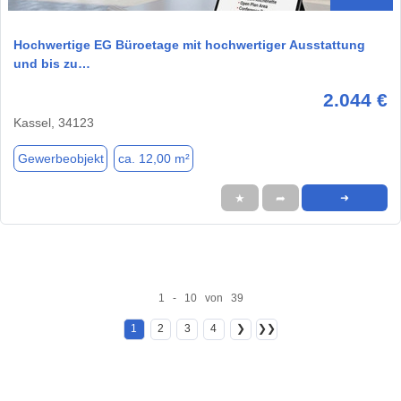
Hochwertige EG Büroetage mit hochwertiger Ausstattung
und bis zu…
2.044 €
Kassel, 34123
Gewerbeobjekt
ca. 12,00 m²
★
➦
➜
1 - 10 von 39
1
2
3
4
❯
❯❯