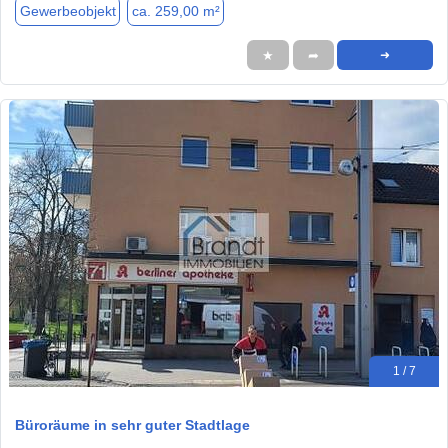
Gewerbeobjekt
ca. 259,00 m²
★
➦
➜
1 / 7
Büroräume in sehr guter Stadtlage