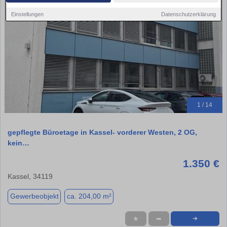
Einstellungen
Datenschutzerklärung
1 / 14
gepflegte Büroetage in Kassel- vorderer Westen, 2 OG,
kein…
1.350 €
Kassel, 34119
Gewerbeobjekt
ca. 204,00 m²
★
➦
➜