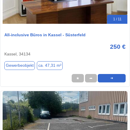
1 / 11
All-inclusive Büros in Kassel - Süsterfeld
250 €
Kassel, 34134
Gewerbeobjekt
ca. 47,31 m²
★
➦
➜