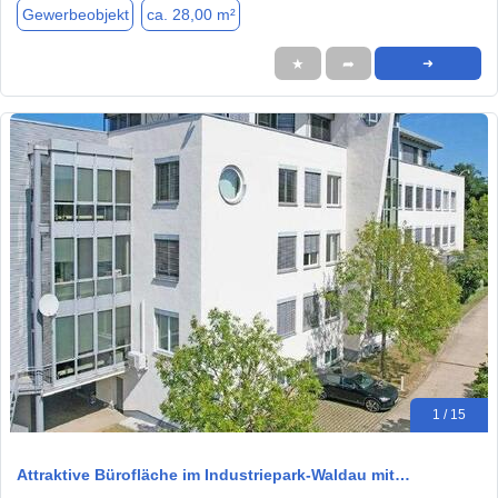
Gewerbeobjekt
ca. 28,00 m²
★
➦
➜
1 / 15
Attraktive Bürofläche im Industriepark-Waldau mit…