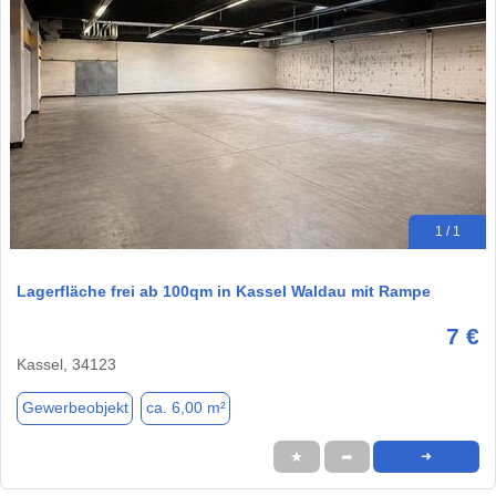
1 / 1
Lagerfläche frei ab 100qm in Kassel Waldau mit Rampe
7 €
Kassel, 34123
Gewerbeobjekt
ca. 6,00 m²
★
➦
➜