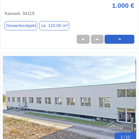
1.000 €
Kasssel, 34119
Gewerbeobjekt
ca. 110,00 m²
★
➦
➜
1 / 10