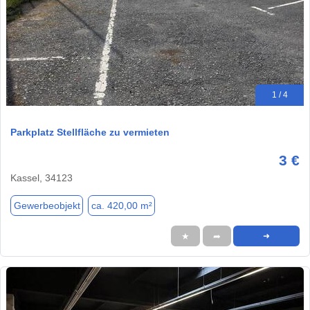
1 / 4
Parkplatz Stellfläche zu vermieten
3 €
Kassel, 34123
Gewerbeobjekt
ca. 420,00 m²
★
➦
➜