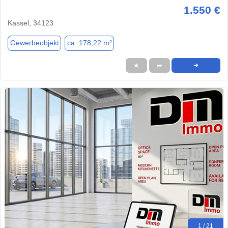
1.550 €
Kassel, 34123
Gewerbeobjekt
ca. 178,22 m²
★
➦
➜
1 / 21