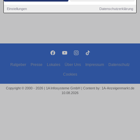
Einstellungen
Datenschutzerklärung
Ratgeber
Presse
Lokales
Über Uns
Impressum
Datenschutz
Cookies
Copyright © 2000 - 2026 | 1A Infosysteme GmbH | Content by: 1A-Anzeigenmarkt.de
10.08.2026