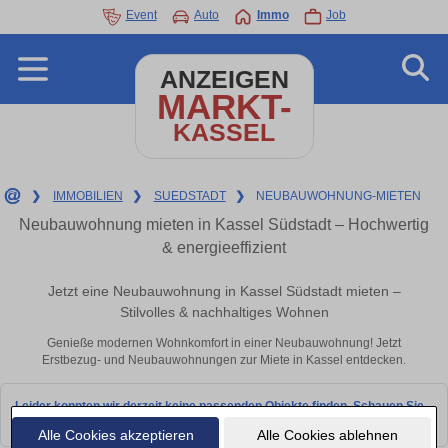
Event
Auto
Immo
Job
ANZEIGEN
MARKT-
KASSEL
❯
IMMOBILIEN
❯
SUEDSTADT
❯
NEUBAUWOHNUNG-MIETEN
Neubauwohnung mieten in Kassel Südstadt – Hochwertig
& energieeffizient
Jetzt eine Neubauwohnung in Kassel Südstadt mieten –
Stilvolles & nachhaltiges Wohnen
Genieße modernen Wohnkomfort in einer Neubauwohnung! Jetzt
Erstbezug- und Neubauwohnungen zur Miete in Kassel entdecken.
Leider konnten wir derzeit keine passenden Objekte finden. Schauen Sie
bald wieder vorbei!
Alle Cookies akzeptieren
Alle Cookies ablehnen