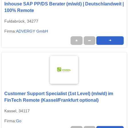
Inhouse SAP PP/DS Berater (m/w/d) | Deutschlandweit |
100% Remote
Fuldabrück, 34277
Firma:
ADVERGY GmbH
★
➦
➜
Customer Support Specialist (1st Level) (m/w/d) im
FinTech Remote (Kassel/Frankfurt optional)
Kassel, 34117
Firma:
Go