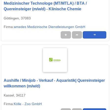
Medizinischer Technologe (MT/MTLA) / BTA /
Quereinsteiger (m/w/d) - Klinische Chemie
Göttingen, 37083
Firma:
amedes Medizinische Dienstleistungen GmbH
★
➦
➜
Aushilfe / Minijob - Verkauf - Aquaristik| Quereinsteiger
willkommen (m/w/d)
Kassel, 34117
Firma:
Kölle - Zoo GmbH