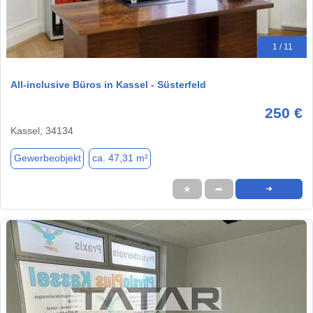
1 / 11
All-inclusive Büros in Kassel - Süsterfeld
250 €
Kassel, 34134
Gewerbeobjekt
ca. 47,31 m²
★
➦
➜