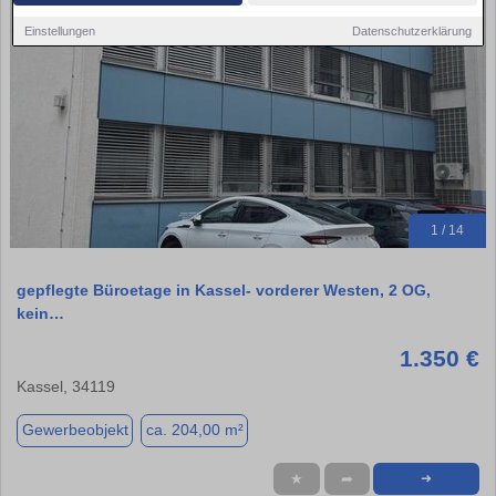
Einstellungen
Datenschutzerklärung
1 / 14
gepflegte Büroetage in Kassel- vorderer Westen, 2 OG,
kein…
1.350 €
Kassel, 34119
Gewerbeobjekt
ca. 204,00 m²
★
➦
➜