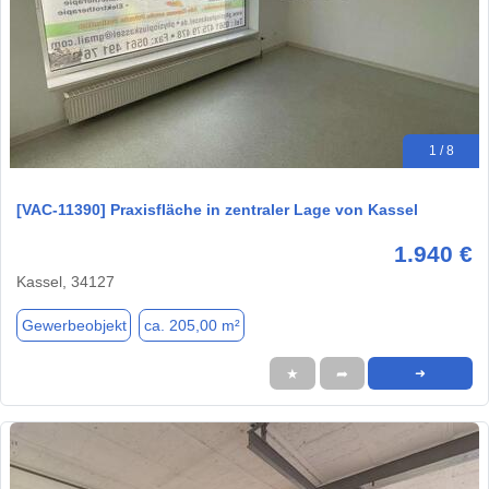
1 / 8
[VAC-11390] Praxisfläche in zentraler Lage von Kassel
1.940 €
Kassel, 34127
Gewerbeobjekt
ca. 205,00 m²
★
➦
➜