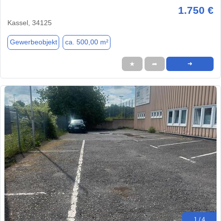
1.750 €
Kassel, 34125
Gewerbeobjekt
ca. 500,00 m²
★
➦
➜
1 / 4