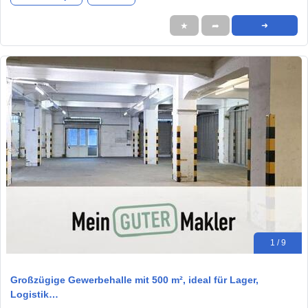
★
➦
➜
1 / 9
Großzügige Gewerbehalle mit 500 m², ideal für Lager,
Logistik…