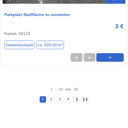
Parkplatz Stellfläche zu vermieten
3 €
Kassel, 34123
Gewerbeobjekt
ca. 420,00 m²
★
➦
➜
1 - 10 von 39
1
2
3
4
❯
❯❯