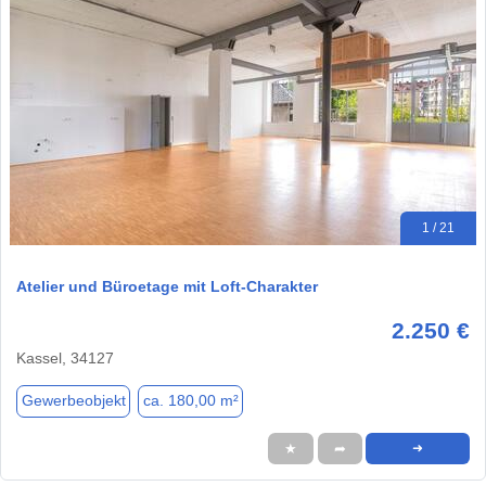
1 / 21
Atelier und Büroetage mit Loft-Charakter
2.250 €
Kassel, 34127
Gewerbeobjekt
ca. 180,00 m²
★
➦
➜