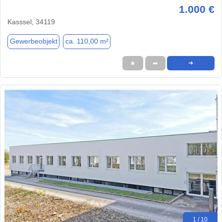
1.000 €
Kasssel, 34119
Gewerbeobjekt
ca. 110,00 m²
★
➦
➜
1 / 10