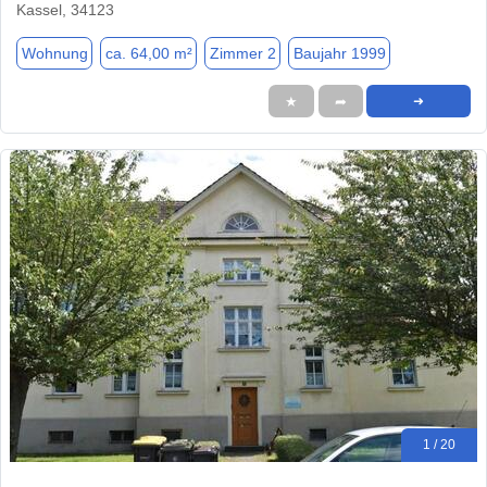
Kassel, 34123
Wohnung
ca. 64,00 m²
Zimmer 2
Baujahr 1999
★
➦
➜
1 / 20