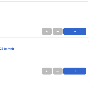
★
➦
➜
26 (m/w/d)
★
➦
➜