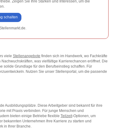
etriebe. Zeigen Sie Ihre Stärken und Interessen, um die
en.
ng schalten
Stellenmarkt.de.
rs viele
Stellenangebote
finden sich im Handwerk, wo Fachkräfte
Nachwuchskräften, was vielfältige Karrierechancen eröffnet. Die
e solide Grundlage für den Berufseinstieg schaffen. Für
terzuentwickeln. Nutzen Sie unser Stellenportal, um die passende
 Ausbildungsplätze. Diese Arbeitgeber sind bekannt für ihre
orie mit Praxis verbinden. Für junge Menschen und
Zudem bieten einige Betriebe flexible
Teilzeit
-Optionen, um
er bekannten Unternehmen Ihre Karriere zu starten und
k in Ihrer Branche.