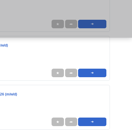
★
➦
➜
/w/d)
★
➦
➜
26 (m/w/d)
★
➦
➜