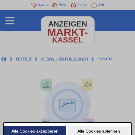
Event
Auto
Immo
Job
ANZEIGEN
MARKT-
KASSEL
❯
FREIZEIT
❯
ACTION-UND-FUN-INDOOR
❯
PAINTBALL
Alle Cookies akzeptieren
Alle Cookies ablehnen