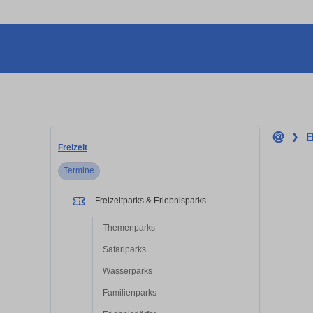
❯
F
Freizeit
Termine
Freizeitparks & Erlebnisparks
Themenparks
Safariparks
Wasserparks
Familienparks