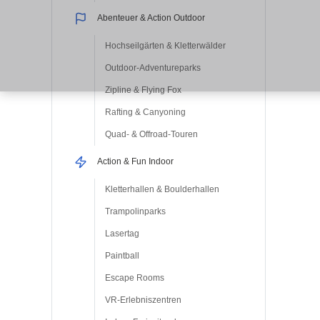
Abenteuer & Action Outdoor
Hochseilgärten & Kletterwälder
Outdoor-Adventureparks
Zipline & Flying Fox
Rafting & Canyoning
Quad- & Offroad-Touren
Action & Fun Indoor
Kletterhallen & Boulderhallen
Trampolinparks
Lasertag
Paintball
Escape Rooms
VR-Erlebniszentren