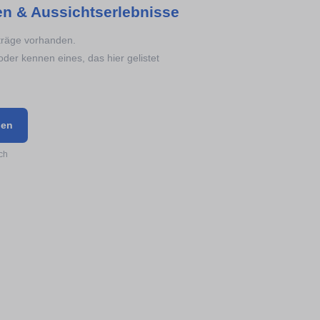
en & Aussichtserlebnisse
nträge vorhanden.
oder kennen eines, das hier gelistet
gen
ch