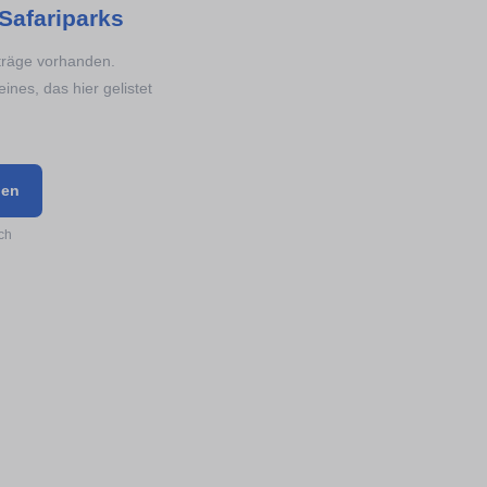
Safariparks
nträge vorhanden.
ines, das hier gelistet
gen
ch