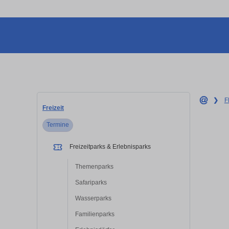
❯
F
Freizeit
Termine
Freizeitparks & Erlebnisparks
Themenparks
Safariparks
Wasserparks
Familienparks