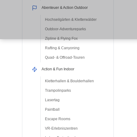
Abenteuer & Action Outdoor
Hochseilgärten & Kletterwälder
Outdoor-Adventureparks
Zipline & Flying Fox
Rafting & Canyoning
Quad- & Offroad-Touren
Action & Fun Indoor
Kletterhallen & Boulderhallen
Trampolinparks
Lasertag
Paintball
Escape Rooms
VR-Erlebniszentren