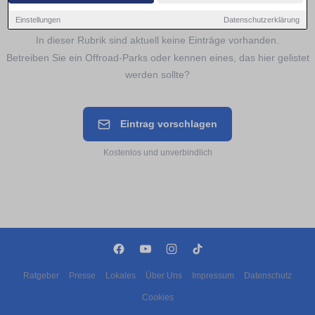
Noch keine Einträge für
Offroad-Parks
Einstellungen
Datenschutzerklärung
In dieser Rubrik sind aktuell keine Einträge vorhanden.
Betreiben Sie ein Offroad-Parks oder kennen eines, das hier gelistet
werden sollte?
Eintrag vorschlagen
Kostenlos und unverbindlich
Ratgeber
Presse
Lokales
Über Uns
Impressum
Datenschutz
Cookies