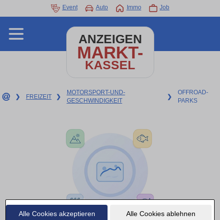
Event
Auto
Immo
Job
ANZEIGEN
MARKT-
KASSEL
MOTORSPORT-UND-
OFFROAD-
❯
FREIZEIT
❯
❯
GESCHWINDIGKEIT
PARKS
Alle Cookies akzeptieren
Alle Cookies ablehnen