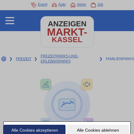
Event
Auto
Immo
Job
ANZEIGEN
MARKT-
KASSEL
FREIZEITPARKS-UND-
❯
FREIZEIT
❯
❯
FAMILIENPARKS
ERLEBNISPARKS
Alle Cookies akzeptieren
Alle Cookies ablehnen