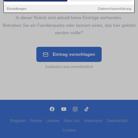
Noch keine Einträge für
Familienparks
Einstellungen
Datenschutzerklärung
In dieser Rubrik sind aktuell keine Einträge vorhanden.
Betreiben Sie ein Familienparks oder kennen eines, das hier gelistet
werden sollte?
Eintrag vorschlagen
Kostenlos und unverbindlich
Ratgeber
Presse
Lokales
Über Uns
Impressum
Datenschutz
Cookies